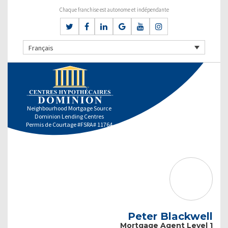
Chaque franchise est autonome et indépendante
Français
Neighbourhood Mortgage Source
Dominion Lending Centres
Permis de Courtage #FSRA# 11764
Peter Blackwell
Mortgage Agent Level 1