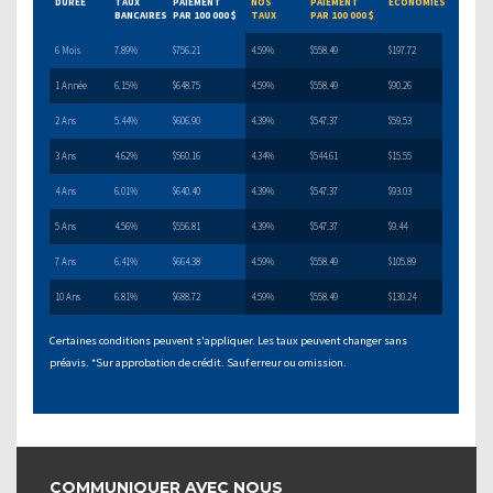
DURÉE
TAUX
PAIEMENT
NOS
PAIEMENT
ÉCONOMIES
BANCAIRES
PAR 100 000 $
TAUX
PAR 100 000 $
6 Mois
7.89%
$756.21
4.59%
$558.49
$197.72
1 Année
6.15%
$648.75
4.59%
$558.49
$90.26
2 Ans
5.44%
$606.90
4.39%
$547.37
$59.53
3 Ans
4.62%
$560.16
4.34%
$544.61
$15.55
4 Ans
6.01%
$640.40
4.39%
$547.37
$93.03
5 Ans
4.56%
$556.81
4.39%
$547.37
$9.44
7 Ans
6.41%
$664.38
4.59%
$558.49
$105.89
10 Ans
6.81%
$688.72
4.59%
$558.49
$130.24
Certaines conditions peuvent s'appliquer. Les taux peuvent changer sans
préavis. *Sur approbation de crédit. Sauf erreur ou omission.
COMMUNIQUER AVEC NOUS