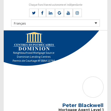
Chaque franchise est autonome et indépendante
Français
Neighbourhood Mortgage Source
Dominion Lending Centres
Permis de Courtage #FSRA# 11764
Peter Blackwell
Mortgage Agent Level 1