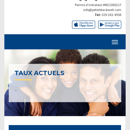
Permis d’initiateur #M21005217
info@peterblackwell.com
Tel:
519-241-4556
TAUX ACTUELS
–