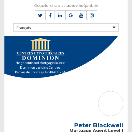
Chaque franchise est autonome et indépendante
Français
Neighbourhood Mortgage Source
Dominion Lending Centres
Permis de Courtage #FSRA# 11764
Peter Blackwell
Mortgage Agent Level 1