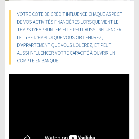
VOTRE COTE DE CRÉDIT INFLUENCE CHAQUE ASPECT
DE VOS ACTIVITÉS FINANCIÈRES LORSQUE VIENT LE
TEMPS D’EMPRUNTER. ELLE PEUT AUSSI INFLUENCER
LE TYPE D’EMPLOI QUE VOUS OBTIENDREZ,
D’APPARTEMENT QUE VOUS LOUEREZ, ET PEUT
AUSSI INFLUENCER VOTRE CAPACITÉ À OUVRIR UN
COMPTE EN BANQUE.