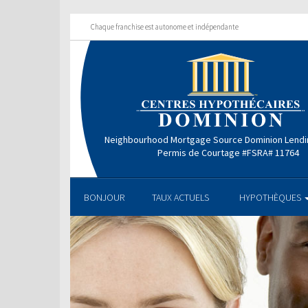
Chaque franchise est autonome et indépendante
Neighbourhood Mortgage Source Dominion Lendi
Permis de Courtage #FSRA# 11764
BONJOUR
TAUX ACTUELS
HYPOTHÈQUES